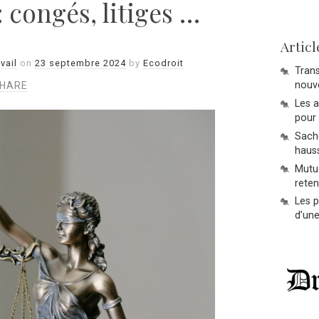
: congés, litiges …
Articl
vail
on
23 septembre 2024
by
Ecodroit
Trans
nouve
HARE
Les 
pour 
Sache
hauss
Mutue
reten
Les p
d’une