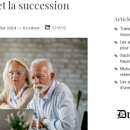
et la succession
Articl
SHARE
illet 2024
by
Ecodroit
Trans
nouve
Les 
pour 
Sache
hauss
Mutue
reten
Les p
d’une