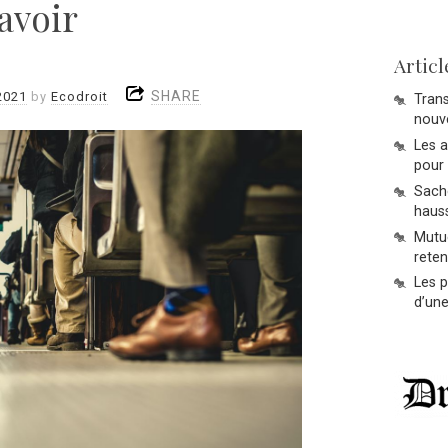
savoir
Articl
SHARE
2021
by
Ecodroit
Trans
nouve
Les 
pour 
Sache
hauss
Mutue
reten
Les p
d’une